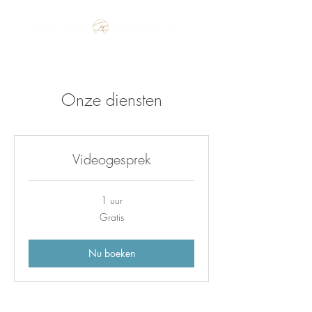
Make the Rest of your Life, the Best of your Life
Onze diensten
Videogesprek
1 uur
Gratis
Gratis
Nu boeken