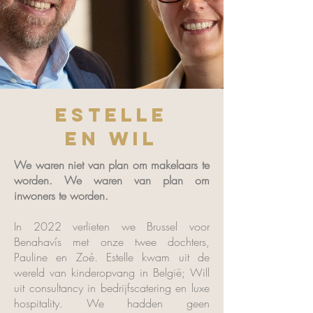
Estelle
en Wil
We waren niet van plan om makelaars te
worden. We waren van plan om
inwoners te worden.
In 2022 verlieten we Brussel voor
Benahavís met onze twee dochters,
Pauline en Zoé. Estelle kwam uit de
wereld van kinderopvang in België; Will
uit consultancy in bedrijfscatering en luxe
hospitality. We hadden geen