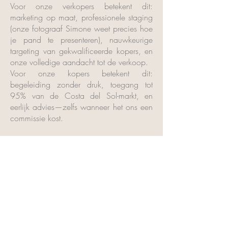
Voor onze verkopers betekent dit:
marketing op maat, professionele staging
(onze fotograaf Simone weet precies hoe
je pand te presenteren), nauwkeurige
targeting van gekwalificeerde kopers, en
onze volledige aandacht tot de verkoop.
Voor onze kopers betekent dit:
begeleiding zonder druk, toegang tot
95% van de Costa del Sol-markt, en
eerlijk advies—zelfs wanneer het ons een
commissie kost.
We werken met ongeveer 12 klanten per
jaar. 70% is Belgisch, maar ze delen
allemaal iets gemeenschappelijks: ze
geven de voorkeur aan een persoonlijke,
doordachte aanpak boven een
transactionele. De meesten vinden ons via
aanbevelingen of via ons exclusieve
partnerschap met De Rijkste Belgen. Als je