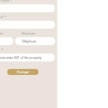
ll name
ail
de
Téléphone
F
Envoyer