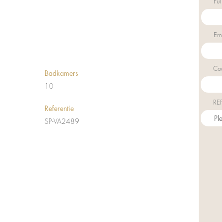
Fu
Em
Co
Badkamers
10
RE
Referentie
SP-VA2489