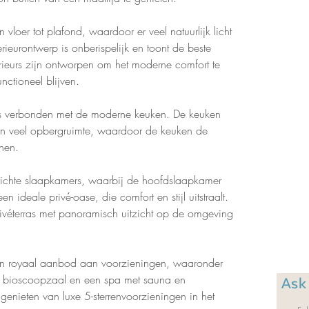
loer tot plafond, waardoor er veel natuurlijk licht 
rieurontwerp is onberispelijk en toont de beste 
erieurs zijn ontworpen om het moderne comfort te 
unctioneel blijven.
os verbonden met de moderne keuken. De keuken 
en veel opbergruimte, waardoor de keuken de 
inen.
erichte slaapkamers, waarbij de hoofdslaapkamer 
 ideale privé-oase, die comfort en stijl uitstraalt. 
ivéterras met panoramisch uitzicht op de omgeving 
en royaal aanbod aan voorzieningen, waaronder 
een bioscoopzaal en een spa met sauna en 
Ask
ieten van luxe 5-sterrenvoorzieningen in het 