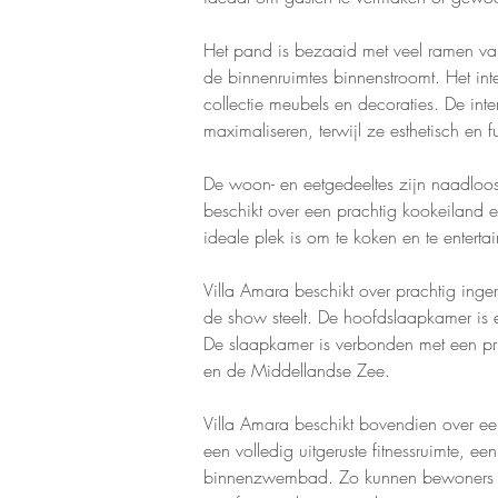
Het pand is bezaaid met veel ramen van v
de binnenruimtes binnenstroomt. Het inte
collectie meubels en decoraties. De int
maximaliseren, terwijl ze esthetisch en f
De woon- en eetgedeeltes zijn naadlo
beschikt over een prachtig kookeiland 
ideale plek is om te koken en te enterta
Villa Amara beschikt over prachtig ing
de show steelt. De hoofdslaapkamer is een
De slaapkamer is verbonden met een pr
en de Middellandse Zee.
Villa Amara beschikt bovendien over e
een volledig uitgeruste fitnessruimte, 
binnenzwembad. Zo kunnen bewoners gen