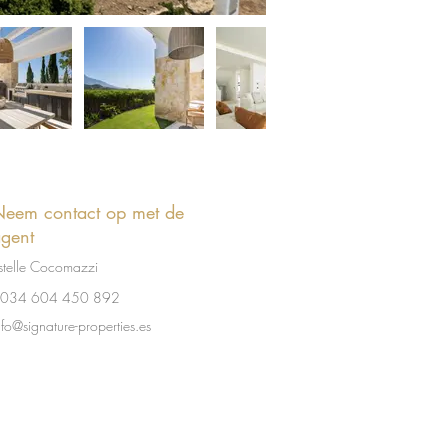
eem contact op met de
gent
stelle Cocomazzi
034 604 450 892
nfo@signature-properties.es