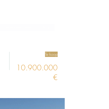
Verwijs een vriend
Blog
Te koop
10.900.000
€