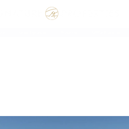
 the Rest of your Life, the Best of your Life
ore
Onze Signatures
Properties
OffPlanProperties