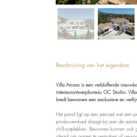
Beschrijving van het eigendom
Villa Amara is een verbluffende nieuwb
interieurontwerpbureau GC Studio. Vill
biedt bewoners een exclusieve en verfijnd
Het pand ligt op een perceel met een p
privézwembad draagt bij aan de aantrek
chill-outplekken. Bewoners kunnen ook
ideaal om gasten te vermaken of gewoon