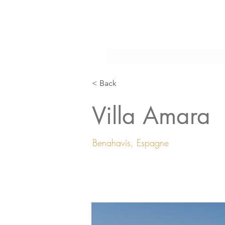
Make
Home
Over ons
Expl
< Back
Villa Amara
Benahavís, Espagne