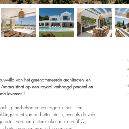
N
a
E
ouwvilla van het gerenommeerde architecten- en 
0
a Amara staat op een royaal verhoogd perceel en 
e levensstijl.
i
rachtig landschap en verzorgde tuinen. Een 
kingskracht van de buitenruimte, evenals de vele 
 genieten van een buitenkeuken met een BBQ, 
 buiten van een maaltijd te genieten.