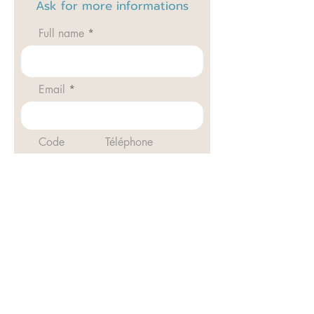
Ask for
more informations
Full name
Email
Code
Téléphone
REF
Envoyer