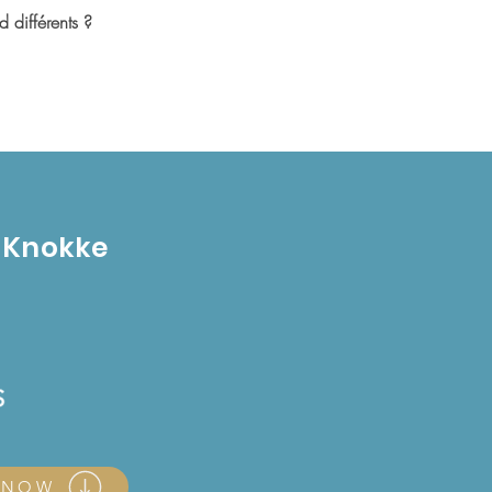
 différents ?
t
- Knokke
s NOW