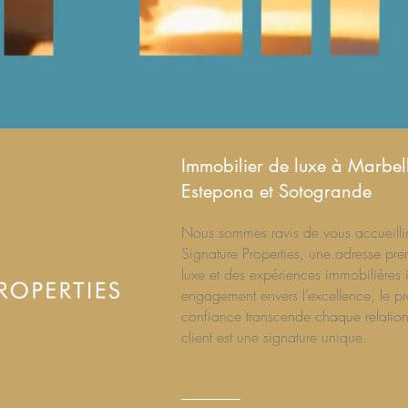
Immobilier de luxe à Marbell
Estepona et Sotogrande
Nous sommes ravis de vous accueillir 
Signature Properties, une adresse pr
luxe et des expériences immobilières 
engagement envers l’excellence, le pr
confiance transcende chaque relatio
client est une signature unique.