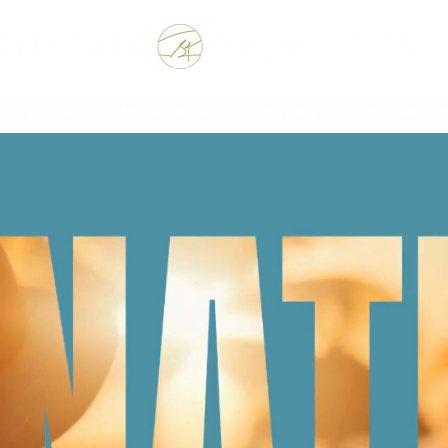
 the Rest of your Life, the Best of your Life
Explore
Nos Signatures
Propriétés
Propriétés Of