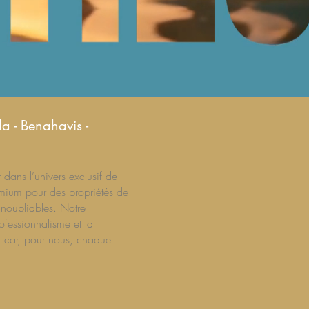
a - Benahavis -
dans l’univers exclusif de
emium pour des propriétés de
inoubliables. Notre
ofessionnalisme et la
n car, pour nous, chaque