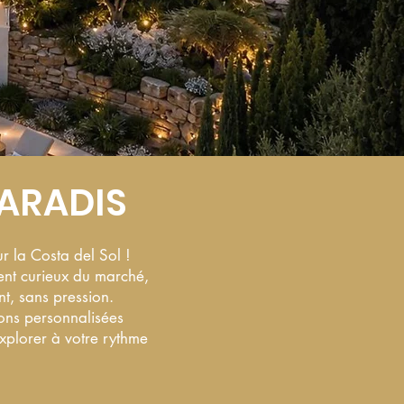
ARADIS
r la Costa del Sol !
ent curieux du marché,
t, sans pression.
ions personnalisées
explorer à votre rythme