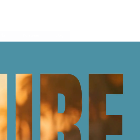
fPlan
Parrainer
Blog