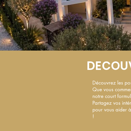
DECOUV
Découvrez les poss
Que vous commenci
notre court formu
Partagez vos inté
pour vous aider à
!