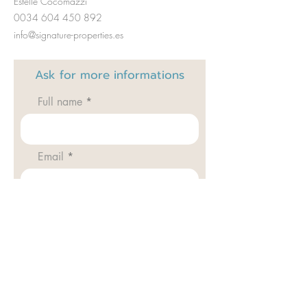
Estelle Cocomazzi
0034 604 450 892
info@signature-properties.es
Ask for
more informations
Full name
Email
Code
Téléphone
REF