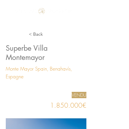
Make the Rest of your Life, the Best of your Life
< Back
Superbe Villa
Montemayor
Monte Mayor Spain, Benahavís,
Espagne
VENDU
1.850.000
€